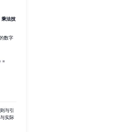
的
乘法技
 的数字
 =
则与引
与实际