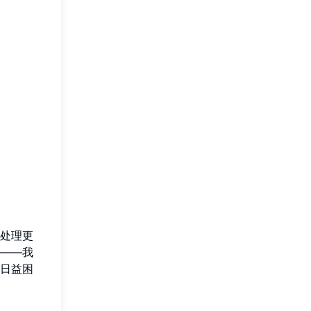
处理更
——我
日益困