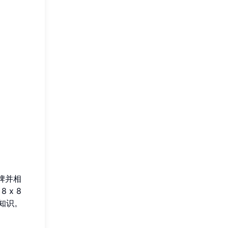
牌并相
x 8
知识。