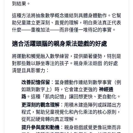
到結果。
這種方法將抽象數學概念連結到具體身體動作。它幫
助兒童建立更深刻、直覺的理解，明白乘法真正代表
什麼——重複加法——而非僅僅一堆待記的事實。
適合活躍頭腦的親身乘法遊戲的好處
將運動和觸覺融入數學練習，提供顯著優勢，特別是
對那些難以靜坐專注的孩子。
親身乘法遊戲
的好處
清楚且具影響力：
改善記憶保留
：當身體動作連結到數學事實（例
如跳到數字上）時，它會建立更強的
神經通
路
。這種「肌肉記憶」讓回想更快、更自動化。
更深刻的觀念理解
：用積木建造陣列或踩踏出方
程式，幫助兒童視覺化和內化乘法的核心原則，
從死記硬背轉向真正理解。
提升參與度和動機
：親身遊戲感覺更像玩樂而非