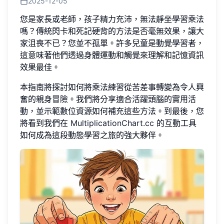
2025-12-05
您是家長或老師，孩子精力充沛，無法靜坐學習乘法
嗎？傳統閃卡和死記硬背的方法是否毫無效果，讓大
家沮喪不已？您並不孤單。許多兒童是動覺學習者，
這意味著他們透過身體運動和觸覺來理解和記憶資訊
效果最佳。
本指南將探討如何將乘法練習從苦差事轉變為令人興
奮的親身冒險。我們將分享適合活躍頭腦的實用活
動，並示範數位資源如何補充這些方法。到最後，您
將看到我們在
MultiplicationChart.cc
的互動工具
如何成為這段動態學習之旅的強大夥伴。