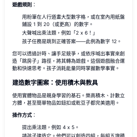
遊戲規則
：
用粉筆在人行道畫大型數字格，或在室內用紙盤
鋪設 1 到 20（或更高）的數字。
大聲喊出乘法題，例如「2 x 6！」
孩子任務是跳到正確答案——此例為數字 12。
您可以透過計時、讓手足競爭，或依序喊出事實來創
造「跳房子」路徑，將其轉為遊戲。這個遊戲融合運
動和快速思考。孩子消耗能量同時掌握數學事實。
建造數字圖案：使用積木與教具
使用實體物品是親身學習的基石。樂高積木、計數立
方體，甚至簡單物品如鈕扣或乾豆子都完美適用。
操作方式
：
提出乘法題，例如 4 x 5。
請孩子建造它。他們可以創造四組，每組五塊積