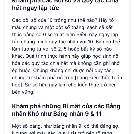
Khám phá các Bội số và Quy tắc Chia
hết ngay lập tức
Các bội số của 10 trông như thế nào? Hãy tô
màu chúng và một cột số thẳng, sạch sẽ kết
thúc bằng số 0 sẽ xuất hiện. Điều này ngay lập
tức chứng minh quy tắc nhân với 10. Bạn có thể
làm tương tự với số 2, 5 hoặc bất kỳ số nào
khác. Quá trình thực hành này giúp học sinh nội
hóa các quy tắc chia hết mà không cần ghi nhớ
ép buộc. Chúng không chỉ được nói quy tắc;
chúng tự khám phá nó trên [bảng kiến thức toán
học]. Sự sở hữu này làm cho kiến thức trở nên
bền vững.
Khám phá những Bí mật của các Bảng
nhân Khó như Bảng nhân 9 & 11
Một số bảng, như bảng nhân 9, có thể đáng sợ.
Nhưng với màu sắc, quy luật trở nên rõ ràng.