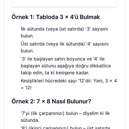
Örnek 1: Tabloda 3 x 4'ü Bulmak
İlk sütunda (veya üst satırda) '3' sayısını
bulun.
Üst satırda (veya ilk sütunda) '4' sayısını
bulun.
'3' ile başlayan satırı boyunca ve '4' ile
başlayan sütunu aşağıya doğru dikkatlice
takip edin, ta ki kesişene kadar.
Kesiştikleri hücredeki sayı '12'dir. Yani, 3 x 4
= 12!
Örnek 2: 7 x 8 Nasıl Bulunur?
'7'yi (ilk çarpanınızı) bulun – diyelim ki ilk
sütunda.
'8'i (ikinci çarpanınızı) bulun – üst satırda.