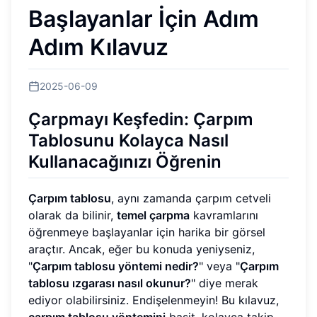
Başlayanlar İçin Adım
Adım Kılavuz
2025-06-09
Çarpmayı Keşfedin: Çarpım
Tablosunu Kolayca Nasıl
Kullanacağınızı Öğrenin
Çarpım tablosu
, aynı zamanda çarpım cetveli
olarak da bilinir,
temel çarpma
kavramlarını
öğrenmeye başlayanlar için harika bir görsel
araçtır. Ancak, eğer bu konuda yeniyseniz,
"
Çarpım tablosu yöntemi nedir?
" veya "
Çarpım
tablosu ızgarası nasıl okunur?
" diye merak
ediyor olabilirsiniz. Endişelenmeyin! Bu kılavuz,
çarpım tablosu yöntemini
basit, kolayca takip