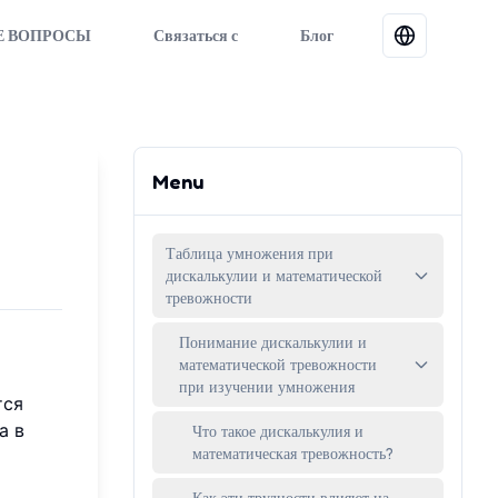
Е ВОПРОСЫ
Связаться с
Блог
Menu
Таблица умножения при
дискалькулии и математической
тревожности
Понимание дискалькулии и
математической тревожности
при изучении умножения
тся
а в
Что такое дискалькулия и
математическая тревожность?
Как эти трудности влияют на