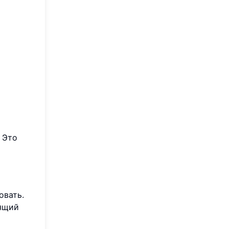
 Это
овать.
дящий