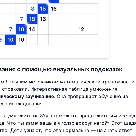
вания с помощью визуальных подсказок
ым большим источником математической тревожности.
з страховки. Интерактивная таблица умножения
ническому заучиванию
. Она превращает обучение из
есс исследования.
т 7 умножить на 8?», вы можете предложить им исслед
це. Что ты замечаешь в числах вокруг него?» Этот ща
о. Дети узнают, что это нормально — не знать ответ