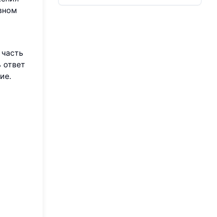
вном
 часть
 ответ
ие.