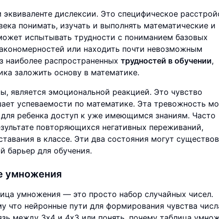
 эквиваленте дислексии. Это специфическое расстрой
века понимать, изучать и выполнять математические и
 может испытывать трудности с пониманием базовых
закономерностей или находить почти невозможным
из наиболее распространенных
трудностей в обучении
,
ика заложить основу в математике.
ы, является эмоциональной реакцией. Это чувство
шает успеваемости по математике. Эта тревожность м
 для ребенка доступ к уже имеющимся знаниям. Часто
езультате повторяющихся негативных переживаний,
ставания в классе. Эти два состояния могут существов
й барьер для обучения.
ие умножения
лица умножения — это просто набор случайных чисел.
у что нейронные пути для формирования чувства числ
язь между 3x4 и 4x3 или понять, почему таблица умно