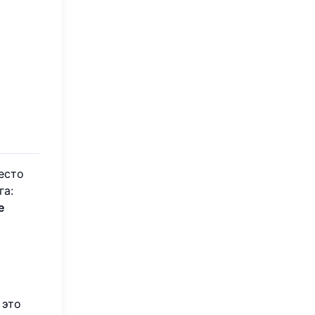
есто
га:
е
 это