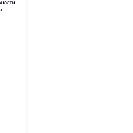
рности
а
т