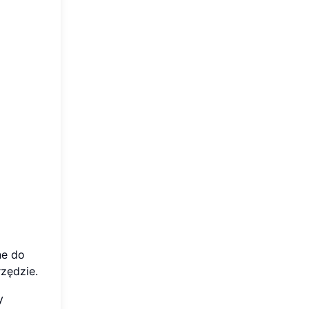
ne do
zędzie.
y