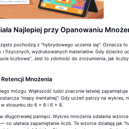
ała Najlepiej przy Opanowaniu Mnoże
często pochodzą z "hybrydowego uczenia się". Oznacza to
 i fizycznych, wydrukowanych materiałów. Gdy dziecko uc
ucie liczbowe". Jest to zdolność do zrozumienia, jak liczby
 Retencji Mnożenia
kiego mózgu. Większość ludzi znacznie łatwiej zapamiętuje
dostarcza "mapy mentalnej". Gdy uczeń patrzy na wykres, n
ę w stosunku do 6 x 6 i 6 x 8.
 długotrwałej pamięci.
Wykres mnożenia
odsłania wzorc
5 — co ułatwia zapamiętanie liczb. Te wzorce działają jak "