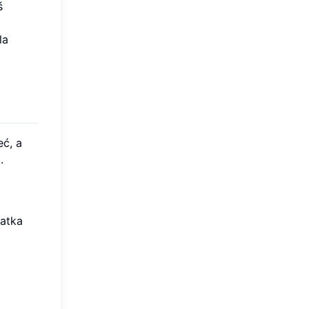
ś
la
eć, a
.
iatka