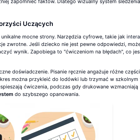
źniej zapomnieć faktów. Dlatego wizualny system śledzenia
Korzyści Uczących
unikalne mocne strony. Narzędzia cyfrowe, takie jak
inter
cje zwrotne. Jeśli dziecko nie jest pewne odpowiedzi, moż
czyć wynik. Zapobiega to "ćwiczeniom na błędach", co jes
yczne doświadczenie. Pisanie ręcznie angażuje różne części
kres można przykleić do lodówki lub trzymać w szkolnym
zyspieszają ćwiczenia, podczas gdy drukowane wzmacniają
ystem
do szybszego opanowania.