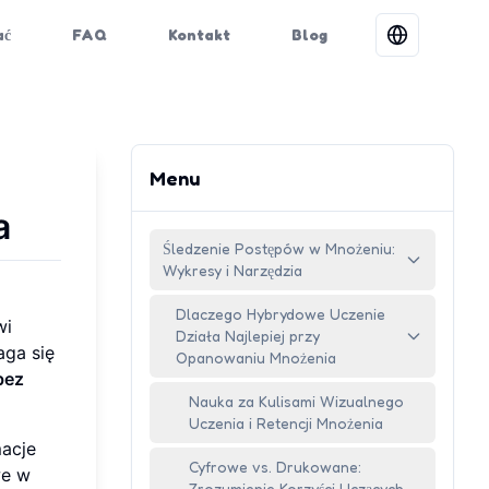
ać
FAQ
Kontakt
Blog
Menu
a
Śledzenie Postępów w Mnożeniu:
Wykresy i Narzędzia
Dlaczego Hybrydowe Uczenie
wi
Działa Najlepiej przy
aga się
Opanowaniu Mnożenia
bez
Nauka za Kulisami Wizualnego
Uczenia i Retencji Mnożenia
macje
Cyfrowe vs. Drukowane:
we w
Zrozumienie Korzyści Uczących