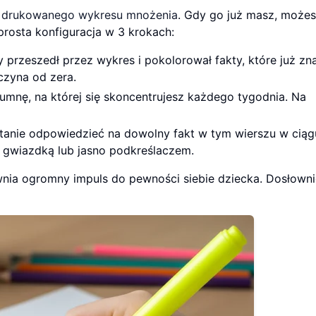
i
drukowanego wykresu mnożenia
. Gdy go już masz, może
prosta konfiguracja w 3 krokach:
y przeszedł przez wykres i pokolorował fakty, które już zn
aczyna od zera.
lumnę, na której się skoncentrujesz każdego tygodnia. Na
stanie odpowiedzieć na dowolny fakt w tym wierszu w ciąg
 gwiazdką lub jasno podkreślaczem.
nia ogromny impuls do pewności siebie dziecka. Dosłowni