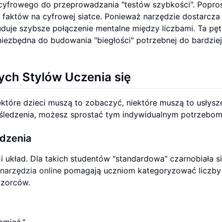
cyfrowego do przeprowadzania "testów szybkości". Popro
h faktów na cyfrowej siatce. Ponieważ narzędzie dostarcza
duje szybsze połączenie mentalne między liczbami. Ta pęt
niezbędna do budowania "biegłości" potrzebnej do bardziej
nych
Stylów Uczenia się
które dzieci muszą to zobaczyć, niektóre muszą to usłysz
 śledzenia, możesz sprostać tym indywidualnym potrzebom
edzenia
i układ. Dla takich studentów "standardowa" czarnobiała s
narzędzia online
pomagają uczniom kategoryzować liczby
wzorców.