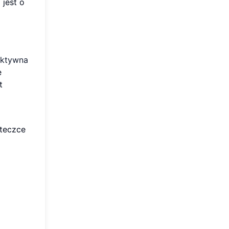
 jest o
aktywna
e
t
 teczce