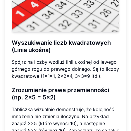
Wyszukiwanie liczb kwadratowych
(Linia ukośna)
Spójrz na liczby wzdłuż linii ukośnej od lewego
górnego rogu do prawego dolnego. Są to liczby
kwadratowe (1x1=1, 2x2=4, 3x3=9 itd.).
Zrozumienie prawa przemienności
(np. 2x5 = 5x2)
Tabliczka wizualnie demonstruje, że kolejność
mnożenia nie zmienia iloczynu. Na przykład
znajdź 2x5 (które wynosi 10), a następnie
znajdź 5x2 (również 10). Zobaczysz, że są takie