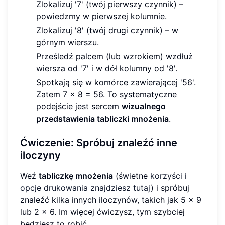
Zlokalizuj '7' (twój pierwszy czynnik) –
powiedzmy w pierwszej kolumnie.
Zlokalizuj '8' (twój drugi czynnik) – w
górnym wierszu.
Prześledź palcem (lub wzrokiem) wzdłuż
wiersza od '7' i w dół kolumny od '8'.
Spotkają się w komórce zawierającej '56'.
Zatem 7 x 8 = 56. To systematyczne
podejście jest sercem
wizualnego
przedstawienia tabliczki mnożenia
.
Ćwiczenie: Spróbuj znaleźć inne
iloczyny
Weź
tabliczkę mnożenia
(świetne
korzyści i
opcje drukowania znajdziesz tutaj
) i spróbuj
znaleźć kilka innych iloczynów, takich jak 5 x 9
lub 2 x 6. Im więcej ćwiczysz, tym szybciej
będziesz to robić.