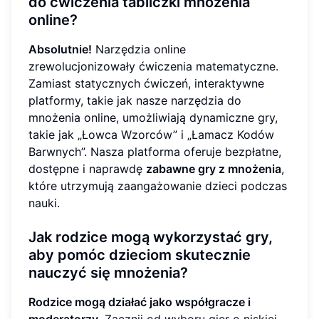
do ćwiczenia tabliczki mnożenia
online?
Absolutnie!
Narzędzia online
zrewolucjonizowały ćwiczenia matematyczne.
Zamiast statycznych ćwiczeń, interaktywne
platformy, takie jak nasze narzędzia do
mnożenia online, umożliwiają dynamiczne gry,
takie jak „Łowca Wzorców” i „Łamacz Kodów
Barwnych”. Nasza platforma oferuje bezpłatne,
dostępne i naprawdę
zabawne gry z mnożenia
,
które utrzymują zaangażowanie dzieci podczas
nauki.
Jak rodzice mogą wykorzystać gry,
aby pomóc dzieciom skutecznie
nauczyć się mnożenia?
Rodzice mogą działać jako współgracze i
moderatorzy.
Zacznij od wyboru gier o niskiej