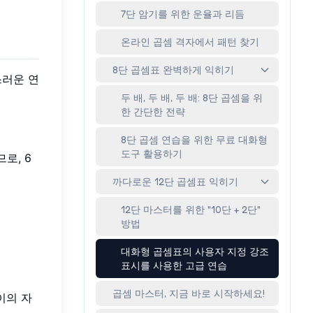
7단 암기를 위한 운율과 리듬
온라인 곱셈 격자에서 패턴 찾기
8단 곱셈표 완벽하게 익히기
스러운 연
두 배, 두 배, 두 배: 8단 곱셈을 위
한 간단한 전략
8단 곱셈 연습을 위한 무료 대화형
도구 활용하기
므로, 6
까다로운 12단 곱셈표 익히기
12단 마스터를 위한 "10단 + 2단"
방법
대화형 곱셈표의 사용자 지정 강조
표시를 사용한 고급 연습
곱셈 마스터, 지금 바로 시작하세요!
이의 자