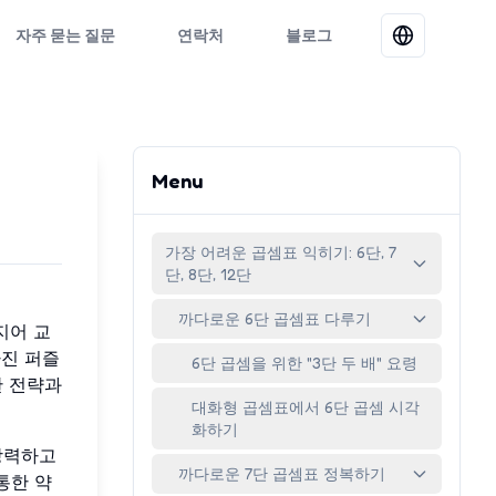
자주 묻는 질문
연락처
블로그
Menu
가장 어려운 곱셈표 익히기: 6단, 7
단, 8단, 12단
까다로운 6단 곱셈표 다루기
지어 교
빠진 퍼즐
6단 곱셈을 위한 "3단 두 배" 요령
한 전략과
대화형 곱셈표에서 6단 곱셈 시각
화하기
강력하고
까다로운 7단 곱셈표 정복하기
통한 약