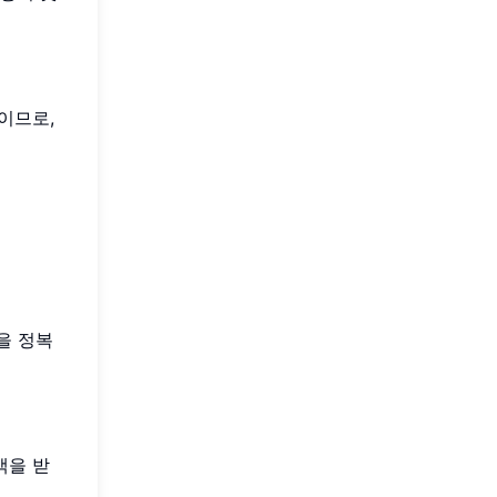
)이므로,
을 정복
백을 받