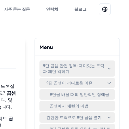
자주 묻는 질문
연락처
블로그
Menu
9단 곱셈 완전 정복: 재미있는 트릭
과 패턴 익히기
9단 곱셈이 까다로운 이유
 느껴질
요?
곱셈
9단을 배울 때의 일반적인 장애물
다. 몇
곱셈에서 패턴의 마법
습니다.
간단한 트릭으로 9단 곱셈 열기
티브 곱
!
9단 곱셈을 위한 유명한 손가락 트