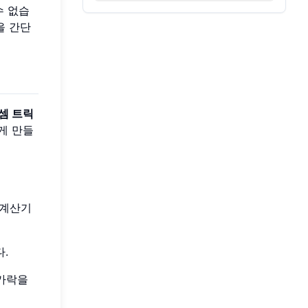
수 없습
을 간단
셈 트릭
게 만들
 계산기
.
손가락을