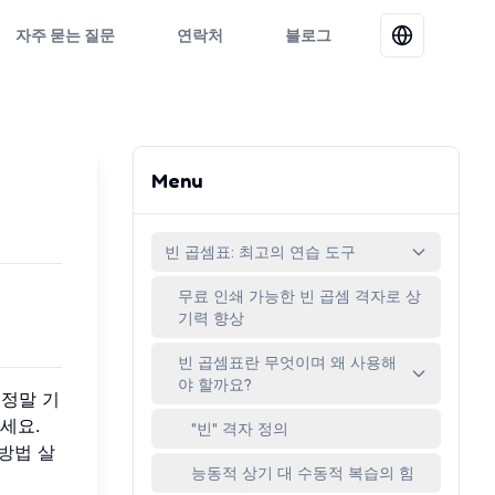
자주 묻는 질문
연락처
블로그
Menu
빈 곱셈표: 최고의 연습 도구
무료 인쇄 가능한 빈 곱셈 격자로 상
기력 향상
빈 곱셈표란 무엇이며 왜 사용해
야 할까요?
 정말 기
세요.
"빈" 격자 정의
방법 살
능동적 상기 대 수동적 복습의 힘