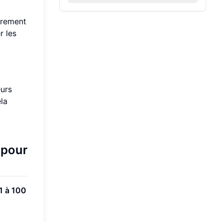
ièrement
r les
eurs
la
 pour
 1 à 100