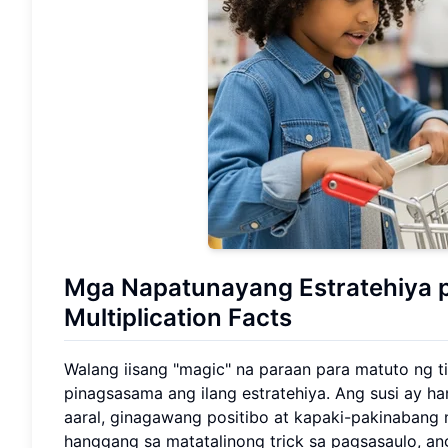
Mga Napatunayang Estratehiya p
Multiplication Facts
Walang iisang "magic" na paraan para matuto ng t
pinagsasama ang ilang estratehiya. Ang susi ay 
aaral, ginagawang positibo at kapaki-pakinabang
hanggang sa matatalinong trick sa pagsasaulo, an