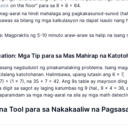
s
sick
on the floor" para sa 8 x 8 = 64.
ag-aaral na hindi mahalaga ang pagkakasunod-sunod (hal.
abawas sa bilang ng mga kalkulasyon na dapat isaulo nang 
o:
Magpraktis ng 5-10 minuto araw-araw sa halip na isang
cation: Mga Tip para sa Mas Mahirap na Katot
dalasang nagdudulot ng pinakamalaking problema. Isang ma
 kilalang katotohanan. Halimbawa, upang lutasin ang 6 x 7,
 7) + (1 x 7), na 35 + 7 = 42. Ang 9s table ay mayroon ding
git sa sagot ay laging katumbas ng 9 (hal., 9 x 4 = 36, a
gpaparamdam sa mga mag-aaral na sila ay mga math detecti
 na Tool para sa Nakakaaliw na Pagsas