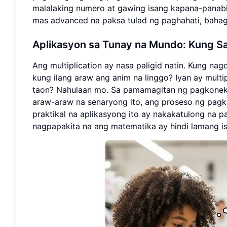
malalaking numero at gawing isang kapana-panabi
mas advanced na paksa tulad ng paghahati, bahagi
Aplikasyon sa Tunay na Mundo: Kung Sa
Ang multiplication ay nasa paligid natin. Kung nag
kung ilang araw ang anim na linggo? Iyan ay multi
taon? Nahulaan mo. Sa pamamagitan ng pagkonekta
araw-araw na senaryong ito, ang proseso ng pag
praktikal na aplikasyong ito ay nakakatulong na p
nagpapakita na ang matematika ay hindi lamang is