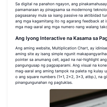
Sa digital na panahon ngayon, ang pinakamahusay
pamamaraan ay pinagsama sa modernong teknolo
pagsasanay mula sa isang passive na aktibidad tu
ang mga kagamitang ito ng agarang feedback at i
mga mag-aaral ang mga numero nang walang tako
Ang Iyong Interactive na Kasama sa Pag
Ang aming website, Multiplication Chart, ay idin
aming site ay isang simple ngunit makapangyarih
pointer sa anumang cell, agad na nai-highlight a
pangungusap ng pagpaparami. Ang visual na konek
mag-aaral ang aming tampok na paleta ng kulay u
o ang square numbers (1x1, 2x2, 3x3, atbp.), na g
pinangungunahan ng pagtuklas.