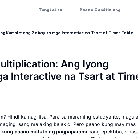
Tungkol sa
Paano Gamitin ang
yong Kumpletong Gabay sa mga Interactive na Tsart at Times Table
ltiplication: Ang Iyong
 Interactive na Tsart at Tim
n? Hindi ka nag-iisa! Para sa maraming estudyante, magula
 maging isang malaking balakid. Pero paano kung may mas
o
kung paano matuto ng pagpaparami
nang epektibo, sinas