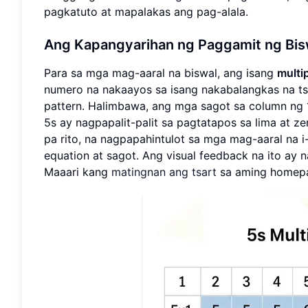
pagkatuto at mapalakas ang pag-alala.
Ang Kapangyarihan ng Paggamit ng Biswa
Para sa mga mag-aaral na biswal, ang isang
multip
numero na nakaayos sa isang nakabalangkas na 
pattern. Halimbawa, ang mga sagot sa column ng 
5s ay nagpapalit-palit sa pagtatapos sa lima at ze
pa rito, na nagpapahintulot sa mga mag-aaral na 
equation at sagot. Ang visual feedback na ito ay
Maaari kang
matingnan ang tsart
sa aming homepa