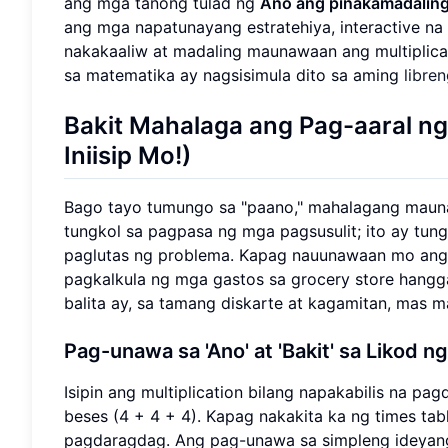
ang mga tanong tulad ng
Ano ang pinakamadalin
ang mga napatunayang estratehiya, interactive na
nakakaaliw at madaling maunawaan ang multiplicat
sa matematika ay nagsisimula dito sa aming
libren
Bakit Mahalaga ang Pag-aaral ng 
Iniisip Mo!)
Bago tayo tumungo sa "paano," mahalagang maunawa
tungkol sa pagpasa ng mga pagsusulit; ito ay tung
paglutas ng problema. Kapag nauunawaan mo ang
pagkalkula ng mga gastos sa grocery store hang
balita ay, sa tamang diskarte at kagamitan, mas ma
Pag-unawa sa 'Ano' at 'Bakit' sa Likod n
Isipin ang multiplication bilang napakabilis na p
beses (4 + 4 + 4). Kapag nakakita ka ng times tabl
pagdaragdag. Ang pag-unawa sa simpleng ideyang