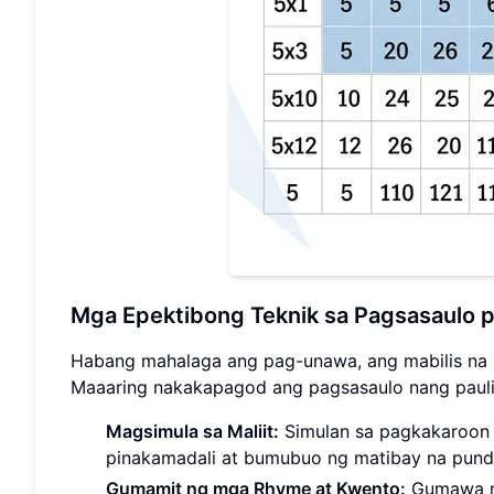
Mga Epektibong Teknik sa Pagsasaulo pa
Habang mahalaga ang pag-unawa, ang mabilis na p
Maaaring nakakapagod ang pagsasaulo nang paulit-
Magsimula sa Maliit:
Simulan sa pagkakaroon ng
pinakamadali at bumubuo ng matibay na pun
Gumamit ng mga Rhyme at Kwento:
Gumawa ng