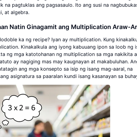
k na pagtuklas ang pagsasaulo. Ito ang susi na nagbubuka
, at algebra.
an Natin Ginagamit ang Multiplication Araw-A
dodoble ka ng recipe? Iyan ay multiplication. Kung kinakalk
plication. Kinakalkula ang iyong kabuuang ipon sa loob ng 
 ng mga katotohanan ng multiplication sa mga nakikita a
katuto ay nagiging mas may kaugnayan at makabuluhan. An
atatagin ang mga konsepto sa isip ng isang mag-aaral, na
ang asignatura sa paaralan kundi isang kasanayan sa buha