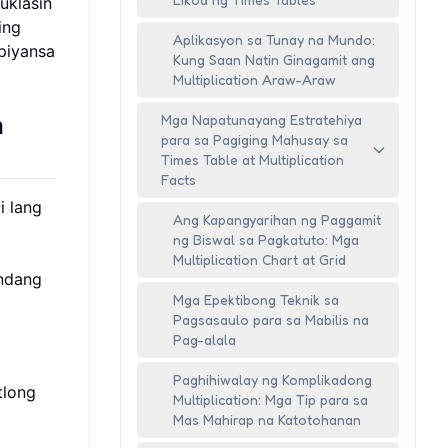
klasin
ing
Aplikasyon sa Tunay na Mundo:
piyansa
Kung Saan Natin Ginagamit ang
Multiplication Araw-Araw
a
Mga Napatunayang Estratehiya
para sa Pagiging Mahusay sa
Times Table at Multiplication
Facts
i lang
Ang Kapangyarihan ng Paggamit
ng Biswal sa Pagkatuto: Mga
Multiplication Chart at Grid
andang
Mga Epektibong Teknik sa
Pagsasaulo para sa Mabilis na
Pag-alala
Paghihiwalay ng Komplikadong
tlong
Multiplication: Mga Tip para sa
Mas Mahirap na Katotohanan