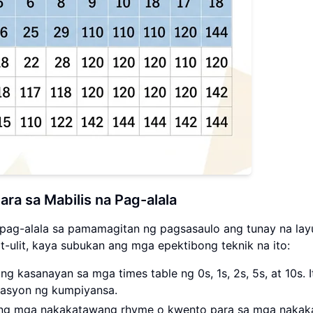
ra sa Mabilis na Pag-alala
ag-alala sa pamamagitan ng pagsasaulo ang tunay na layu
ulit, kaya subukan ang mga epektibong teknik na ito:
 kasanayan sa mga times table ng 0s, 1s, 2s, 5s, at 10s. 
dasyon ng kumpiyansa.
 mga nakakatawang rhyme o kwento para sa mga nakaka