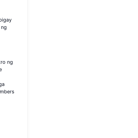
bigay
 ng
tro ng
e
ga
umbers