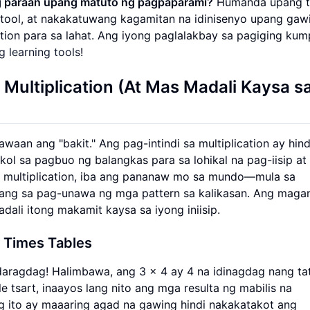
g paraan upang matuto ng pagpaparami?
Humanda upang tu
 tool, at nakakatuwang kagamitan na idinisenyo upang gaw
ion para sa lahat. Ang iyong paglalakbay sa pagiging kum
g learning tools
!
Multiplication (At Mas Madali Kaysa s
an ang "bakit." Ang pag-intindi sa multiplication ay hind
kol sa pagbuo ng balangkas para sa lohikal na pag-iisip at
 multiplication, iba ang pananaw mo sa mundo—mula sa
gang sa pag-unawa ng mga pattern sa kalikasan. Ang mag
dali itong makamit kaysa sa iyong iniisip.
g Times Tables
agdaragdag! Halimbawa, ang 3 x 4 ay 4 na idinagdag nang ta
e tsart, inaayos lang nito ang mga resulta ng mabilis na
 ito ay maaaring agad na gawing hindi nakakatakot ang