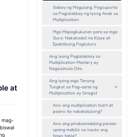
Gabay ng Magulang: Pagsuporta
sa Paglalakbay ng Iyong Anak sa
Multiplication
Mga Mapagkukunan para sa mga
Guro: Nakakaakit na Klase at
Epektibong Pagtuturo
Ang Iyong Paglalakbay sa
Multiplication Mastery ay
Nagsisimula Dito
Ang Iyong mga Tanong
le at
Tungkol sa Pag-aaral ng
Multiplication ay Sinagot
Ano ang multiplication tsart at
paano ito nakakatulong?
a mag-
Ano ang pinakamadaling paraan
biswal
upang mabilis na isaulo ang
ng
times table?