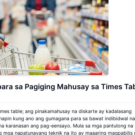
ara sa Pagiging Mahusay sa Times Tab
imes table; ang pinakamahusay na diskarte ay kadalasang
hanapin kung ano ang gumagana para sa bawat indibidwal n
 na karanasan ang pag-eensayo. Mula sa mga pantulong na 
g mga napatunayang teknik na ito ay maaaring magpabilis 