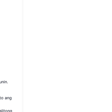
nin.
Ito ang
litong