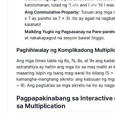
katotohanan, tulad ng "I
ate
and I
ate
'til I wa
Ang Commutative Property:
Turuan ang mga m
x 7 ay pareho sa 7 x 3). Ito ay agad na nagb
kalahati!
Maikling Yugto ng Pagsasanay na Pare-pareh
at nakakapagod na sesyon bawat linggo.
Paghihiwalay ng Komplikadong Multipli
Ang mga times table ng 6s, 7s, 8s, at 9s ang ka
estratehiya ay hatiin ang mga ito sa mas maliit at
maaaring isipin ng isang mag-aaral ito bilang (5 x
kamangha-manghang sikreto: ang kabuuan ng mga di
= 9). Ang pagtuklas sa mga sikreto na ito ay na
Pagpapakinabang sa Interactive
sa Multiplication