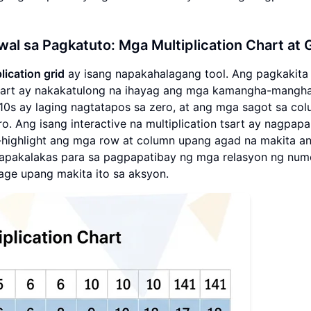
l sa Pagkatuto: Mga Multiplication Chart at 
lication grid
ay isang napakahalagang tool. Ang pagkakita
tsart ay nakakatulong na ihayag ang mga kamangha-mangh
10s ay laging nagtatapos sa zero, at ang mga sagot sa co
ro. Ang isang interactive na multiplication tsart ay nagpap
i-highlight ang mga row at column upang agad na makita a
 napakalakas para sa pagpapatibay ng mga relasyon ng num
ge upang makita ito sa aksyon.