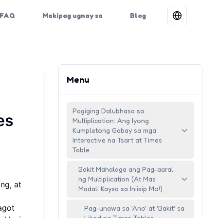
FAQ
Makipag ugnay sa
Blog
Menu
Pagiging Dalubhasa sa
es
Multiplication: Ang Iyong
Kumpletong Gabay sa mga
Interactive na Tsart at Times
Table
Bakit Mahalaga ang Pag-aaral
ng Multiplication (At Mas
ng, at
Madali Kaysa sa Iniisip Mo!)
agot
Pag-unawa sa 'Ano' at 'Bakit' sa
Likod ng Times Tables