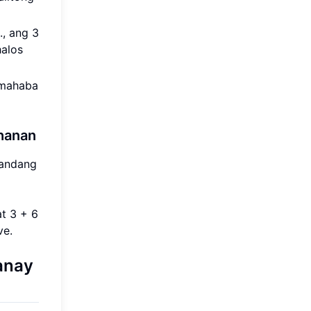
, ang 3
halos
 mahaba
ohanan
gandang
t 3 + 6
ve.
anay