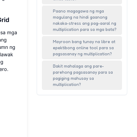
Paano magagawa ng mga
magulang na hindi gaanong
Grid
nakaka-stress ang pag-aaral ng
multiplication para sa mga bata?
 sa mga
ang
Mayroon bang tunay na libre at
lumn ng
epektibong online tool para sa
pagsasanay ng multiplication?
alawak
ng
Bakit mahalaga ang pare-
ero.
parehong pagsasanay para sa
pagiging mahusay sa
multiplication?