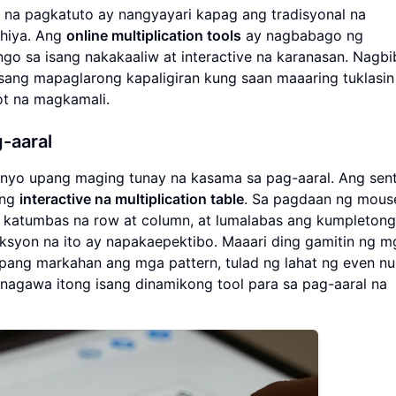
 na pagkatuto ay nangyayari kapag ang tradisyonal na
hiya. Ang
online multiplication tools
ay nagbabago ng
ngo sa isang nakakaaliw at interactive na karanasan. Nagbi
sang mapaglarong kapaligiran kung saan maaaring tuklasin
t na magkamali.
-aaral
isenyo upang maging tunay na kasama sa pag-aaral. Ang sen
ang
interactive na multiplication table
. Sa pagdaan ng mous
ng katumbas na row at column, at lumalabas ang kumpletong
syon na ito ay napakaepektibo. Maaari ding gamitin ng m
pang markahan ang mga pattern, tulad ng lahat ng even n
inagawa itong isang dinamikong tool para sa pag-aaral na