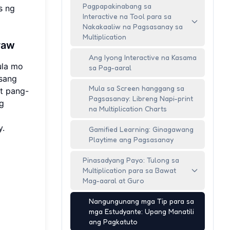
Pagpapakinabang sa
s ng
Interactive na Tool para sa
Nakakaaliw na Pagsasanay sa
Multiplication
raw
Ang Iyong Interactive na Kasama
ula mo
sa Pag-aaral
isang
Mula sa Screen hanggang sa
t pang-
Pagsasanay: Libreng Napi-print
g
na Multiplication Charts
y.
Gamified Learning: Ginagawang
Playtime ang Pagsasanay
Pinasadyang Payo: Tulong sa
Multiplication para sa Bawat
Mag-aaral at Guro
Nangungunang mga Tip para sa
mga Estudyante: Upang Manatili
ang Pagkatuto