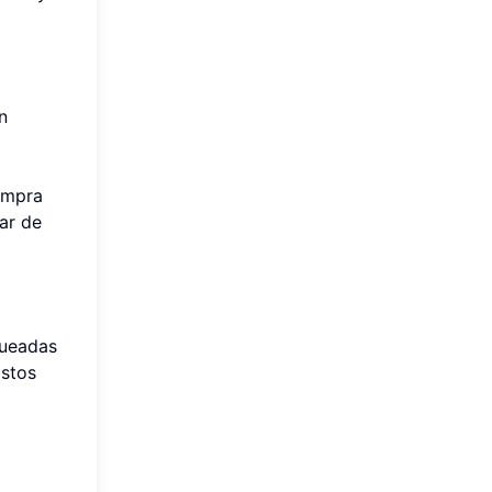
n
compra
ar de
queadas
ostos