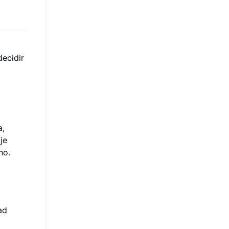
decidir
a,
je
ho.
ad