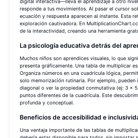
digital interactiva—lleva el aprendizaje a otro nive
responde a tus movimientos. Al pasar el cursor so
ecuación y respuesta aparecen al instante. Esta r
exploración cautivadora. En MultiplicationChart.cc
de la interactividad, creando una herramienta gratui
La psicología educativa detrás del apre
Muchos niños son aprendices visuales, lo que sign
presenta gráficamente. Una tabla de multiplicar e
Organiza números en una cuadrícula lógica, permi
solo memorización rutinaria. Por ejemplo, pueden 
diagonal o ver la propiedad conmutativa (ej: 3 x 
puntos diferentes de la cuadrícula. Este descubr
profunda y conceptual.
Beneficios de accesibilidad e inclusivid
Una ventaja importante de las tablas de multiplicar
debería estar disponible para todos, sin importar