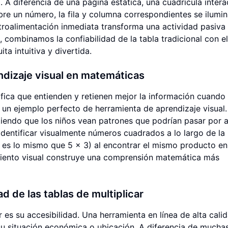
l. A diferencia de una página estática, una cuadrícula intera
bre un número, la fila y columna correspondientes se ilumin
etroalimentación inmediata transforma una actividad pasiva
, combinamos la confiabilidad de la tabla tradicional con e
ta intuitiva y divertida.
ndizaje visual en matemáticas
ifica que entienden y retienen mejor la información cuando
s un ejemplo perfecto de herramienta de aprendizaje visual.
tiendo que los niños vean patrones que podrían pasar por a
identificar visualmente números cuadrados a lo largo de la
5 es lo mismo que 5 x 3) al encontrar el mismo producto e
imiento visual construye una comprensión matemática más
ad de las tablas de multiplicar
 es su accesibilidad. Una herramienta en línea de alta cali
 su situación económica o ubicación. A diferencia de mucha