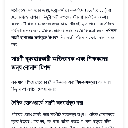
সর্বোত্তম ফলাফলের জন্য, স্ট্যান্ডার্ড লেটার-সাইজ (৮.৫" x ১১") বা
A৪ কাগজে ছাপান। কিছুটা ভারী কাগজের স্টক বা কার্ডস্টক ব্যবহার
করলে এটি বারবার ব্যবহারের জন্য আরও টেকসই হতে পারে। অতিরিক্ত
দীর্ঘস্থায়িত্বের জন্য এটিকে লেমিনেট করার বিষয়টি বিবেচনা করুন!
গুণিতক
সারণী ছাপানোর সর্বোত্তম উপায়?
স্ট্যান্ডার্ড সেটিংস সাধারণত দারুণ কাজ
করে।
সারণী ব্যবহারকারী অভিভাবক এবং শিক্ষকদের
জন্য বোনাস টিপস
এক ধাপ এগিয়ে যেতে চান? অভিভাবক এবং
শিক্ষক সংস্থান
এর জন্য
কিছু ধারণা এখানে দেওয়া হলো:
দৈনিক হোমওয়ার্কে সারণী অন্তর্ভুক্ত করা
গণিতের হোমওয়ার্কের সময় সারণীটি সহজলভ্য রাখুন। এটিকে কেবলমাত্র
দ্রুত উত্তর পেতে নয়, বরং কাজ পরীক্ষা করতে বা কোন উত্তর সঠিক
কেন তা বোঝার জন্যও রেফারেন্স সরঞ্জাম হিসেবে ব্যবহার করতে উৎসাহিত