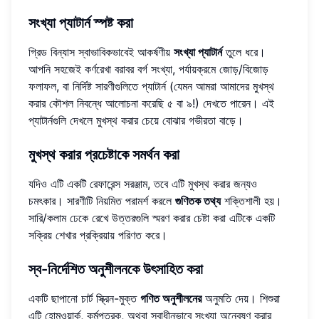
সংখ্যা প্যাটার্ন স্পষ্ট করা
গ্রিড বিন্যাস স্বাভাবিকভাবেই আকর্ষণীয়
সংখ্যা প্যাটার্ন
তুলে ধরে।
আপনি সহজেই কর্ণরেখা বরাবর বর্গ সংখ্যা, পর্যায়ক্রমে জোড়/বিজোড়
ফলাফল, বা নির্দিষ্ট সারণীগুলিতে প্যাটার্ন (যেমন আমরা আমাদের মুখস্থ
করার কৌশল নিবন্ধে আলোচনা করেছি ৫ বা ৯!) দেখতে পারেন। এই
প্যাটার্নগুলি দেখলে মুখস্থ করার চেয়ে বোঝার গভীরতা বাড়ে।
মুখস্থ করার প্রচেষ্টাকে সমর্থন করা
যদিও এটি একটি রেফারেন্স সরঞ্জাম, তবে এটি মুখস্থ করার জন্যও
চমৎকার। সারণীটি নিয়মিত পরামর্শ করলে
গুণিতক তথ্য
শক্তিশালী হয়।
সারি/কলাম ঢেকে রেখে উত্তরগুলি স্মরণ করার চেষ্টা করা এটিকে একটি
সক্রিয় শেখার প্রক্রিয়ায় পরিণত করে।
স্ব-নির্দেশিত অনুশীলনকে উৎসাহিত করা
একটি ছাপানো চার্ট স্ক্রিন-মুক্ত
গণিত অনুশীলনের
অনুমতি দেয়। শিশুরা
এটি হোমওয়ার্ক, কর্মপত্রক, অথবা স্বাধীনভাবে সংখ্যা অন্বেষণ করার