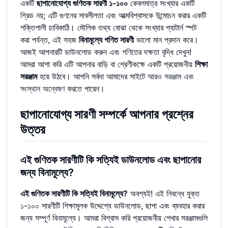
একটি
ছাপানোযোগ্য গুণিতক সারণী ১-১০০
কেবলমাত্র সংখ্যার একটি
গ্রিড নয়; এটি গুণনের সাবলীলতা এবং আত্মবিশ্বাসকে উন্মোচন করার একটি
শক্তিশালী চাবিকাঠি। মৌলিক তথ্য বোঝা থেকে সংখ্যার প্যাটার্ন স্পট
করা পর্যন্ত, এই সহজ
বিনামূল্যে গণিত সারণী
ভালো মান প্রদান করে।
আজই আপনারটি ডাউনলোড করুন এবং গণিতের দক্ষতা বৃদ্ধি দেখুন!
আমরা আশা করি এটি আপনার বাড়ি বা শ্রেণীকক্ষে একটি প্রয়োজনীয়
শিক্ষা
সরঞ্জাম
হয়ে উঠবে। আপনি সর্বদা আমাদের সাইটে
আরও সরঞ্জাম এবং
সংস্থান অন্বেষণ
করতে পারেন।
ছাপানোযোগ্য সারণী সম্পর্কে আপনার প্রশ্নের
উত্তর
এই গুণিতক সারণীটি কি সত্যিই ডাউনলোড এবং ছাপানোর
জন্য বিনামূল্যে?
এই গুণিতক সারণীটি কি সত্যিই বিনামূল্যে?
অবশ্যই! এই নিবন্ধে যুক্ত
১-১০০ সারণীটি শিক্ষামূলক উদ্দেশ্যে ডাউনলোড, ছাপা এবং ব্যবহার করার
জন্য সম্পূর্ণ বিনামূল্যে। আমরা বিশ্বাস করি প্রয়োজনীয় শেখার সরঞ্জামগুলি