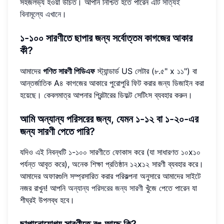
সহজলভ্য হওয়া উচিত। আপনি নিশ্চিত হতে পারেন এটি
সত্যিই
বিনামূল্যে এখানে
।
১-১০০ সারণীতে ছাপার জন্য সর্বোত্তম কাগজের আকার
কী?
আমাদের
গণিত সারণী পিডিএফ
স্ট্যান্ডার্ড US লেটার (৮.৫" x ১১") বা
আন্তর্জাতিক A৪ কাগজের আকারে পুরোপুরি ফিট করার জন্য ডিজাইন করা
হয়েছে। কেবলমাত্র আপনার প্রিন্টারের ডিফল্ট সেটিংস ব্যবহার করুন।
আমি অন্যান্য পরিসরের জন্য, যেমন ১-১২ বা ১-২০-এর
জন্য সারণী পেতে পারি?
যদিও এই নিবন্ধটি ১-১০০ সারণীতে ফোকাস করে (যা সাধারণত ১০x১০
পর্যন্ত আবৃত করে), অনেক শিক্ষা প্রতিষ্ঠান ১২x১২ সারণী ব্যবহার করে।
আমাদের অফারগুলি সম্প্রসারিত করার পরিকল্পনা অনুসারে আমাদের সাইটে
নজর রাখুন! আপনি
অন্যান্য পরিসরের জন্য সারণী
খুঁজে পেতে পারেন যা
শীঘ্রই উপলব্ধ হবে।