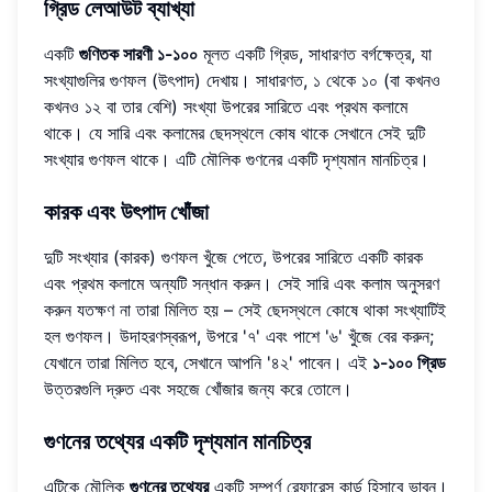
গ্রিড লেআউট ব্যাখ্যা
একটি
গুণিতক সারণী ১-১০০
মূলত একটি গ্রিড, সাধারণত বর্গক্ষেত্র, যা
সংখ্যাগুলির গুণফল (উৎপাদ) দেখায়। সাধারণত, ১ থেকে ১০ (বা কখনও
কখনও ১২ বা তার বেশি) সংখ্যা উপরের সারিতে এবং প্রথম কলামে
থাকে। যে সারি এবং কলামের ছেদস্থলে কোষ থাকে সেখানে সেই দুটি
সংখ্যার গুণফল থাকে। এটি মৌলিক গুণনের একটি দৃশ্যমান মানচিত্র।
কারক এবং উৎপাদ খোঁজা
দুটি সংখ্যার (কারক) গুণফল খুঁজে পেতে, উপরের সারিতে একটি কারক
এবং প্রথম কলামে অন্যটি সন্ধান করুন। সেই সারি এবং কলাম অনুসরণ
করুন যতক্ষণ না তারা মিলিত হয় – সেই ছেদস্থলে কোষে থাকা সংখ্যাটিই
হল গুণফল। উদাহরণস্বরূপ, উপরে '৭' এবং পাশে '৬' খুঁজে বের করুন;
যেখানে তারা মিলিত হবে, সেখানে আপনি '৪২' পাবেন। এই
১-১০০ গ্রিড
উত্তরগুলি দ্রুত এবং সহজে খোঁজার জন্য করে তোলে।
গুণনের তথ্যের একটি দৃশ্যমান মানচিত্র
এটিকে মৌলিক
গুণনের তথ্যের
একটি সম্পূর্ণ রেফারেন্স কার্ড হিসাবে ভাবুন।