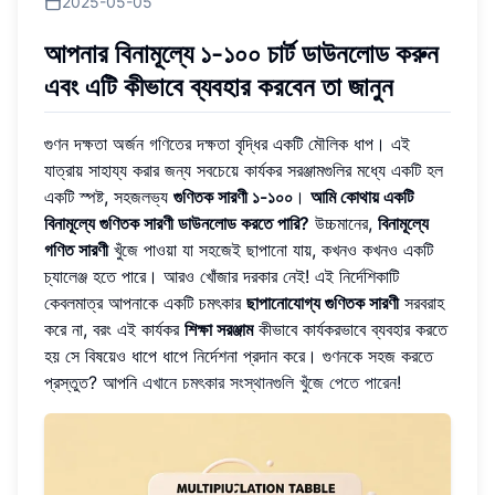
2025-05-05
আপনার বিনামূল্যে ১-১০০ চার্ট ডাউনলোড করুন
এবং এটি কীভাবে ব্যবহার করবেন তা জানুন
গুণন দক্ষতা অর্জন গণিতের দক্ষতা বৃদ্ধির একটি মৌলিক ধাপ। এই
যাত্রায় সাহায্য করার জন্য সবচেয়ে কার্যকর সরঞ্জামগুলির মধ্যে একটি হল
একটি স্পষ্ট, সহজলভ্য
গুণিতক সারণী ১-১০০
।
আমি কোথায় একটি
বিনামূল্যে গুণিতক সারণী ডাউনলোড করতে পারি?
উচ্চমানের,
বিনামূল্যে
গণিত সারণী
খুঁজে পাওয়া যা সহজেই ছাপানো যায়, কখনও কখনও একটি
চ্যালেঞ্জ হতে পারে। আরও খোঁজার দরকার নেই! এই নির্দেশিকাটি
কেবলমাত্র আপনাকে একটি চমৎকার
ছাপানোযোগ্য গুণিতক সারণী
সরবরাহ
করে না, বরং এই কার্যকর
শিক্ষা সরঞ্জাম
কীভাবে কার্যকরভাবে ব্যবহার করতে
হয় সে বিষয়েও ধাপে ধাপে নির্দেশনা প্রদান করে। গুণনকে সহজ করতে
প্রস্তুত? আপনি
এখানে চমৎকার সংস্থানগুলি খুঁজে পেতে পারেন
!