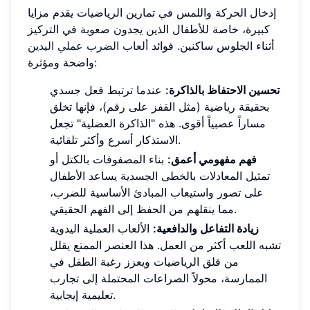
إدخال الحركة واللمس في تمارين الرياضيات يقدم مزايا
كبيرة، خاصة للأطفال الذين يجدون صعوبة في التركيز
أثناء الجلوس ساكنين. فوائد
ألعاب الضرب عملي اليدين
واضحة ومؤثرة:
تحسين الاحتفاظ بالذاكرة:
عندما ترتبط فعل جسدي
بحقيقة رياضية (مثل القفز على رقم)، فإنها تخلق
مساراً عصبياً أقوى. هذه "الذاكرة العضلية" تجعل
الاستذكار أسرع وأكثر تلقائية.
فهم مفهومي أعمق:
بناء المصفوفات بالكتل أو
تمثيل المعادلات بالخطى الجسدية يساعد الأطفال
على تصور واستيعاب المبادئ الأساسية للضرب،
مما ينقلهم من الحفظ إلى الفهم الحقيقي.
زيادة التفاعل والدافعية:
الألعاب العملية اليدوية
تشبه اللعب أكثر من العمل. هذا العنصر الممتع يقلل
من قلق الرياضيات ويعزز رغبة الطفل في
الممارسة، محولاً الصراعات المحتملة إلى تجارب
تعليمية إيجابية.